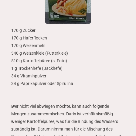
170 g Zucker
170 g Haferflocken
170 g Weizenmehl
340 g Weizenkleie (Futterkleie)
510 g Kartoffelpüree (s. Foto)
1 g Trockenhefe (Backhefe)
34 g Vitaminpulver
34 g Paprikapulver oder Spirulina
D
Wer nicht viel abwiegen möchte, kann auch folgende
i
Mengen zusammenmischen. Darin ist verhältnismäßig
e
weniger Kartoffelpüree, was für die Bindung des Wassers
s
zuständig ist. Darum nimmt man für die Mischung des