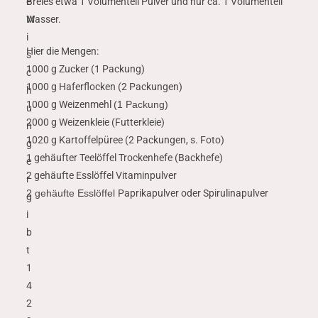
e
Breies etwa 1 Volumenteil Pulver und nur ca. 1 Volumenteil
M
Wasser.
i
Hier die Mengen:
s
1000 g Zucker (1 Packung)
c
1000 g Haferflocken (2 Packungen)
h
1000 g Weizenmehl
(1 Packung)
u
2000 g Weizenkleie (Futterkleie)
n
1020 g Kartoffelpüree (2 Packungen, s. Foto)
g
1 gehäufter Teelöffel Trockenhefe (Backhefe)
e
2 gehäufte Esslöffel Vitaminpulver
r
2 gehäufte Esslöffel
Paprikapulver oder Spirulinapulver
g
i
b
t
1
4
2